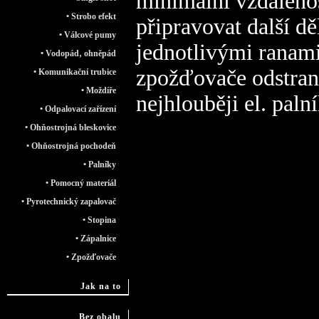
minimální vzdáleno
• Strobo efekt
připravovat další d
• Válcové pumy
jednotlivými ranam
• Vodopád‚ ohněpád
zpožďovače odstraní
• Komunikační trubice
• Moždíře
nejhlouběji el. palní
• Odpalovací zařízení
• Ohňostrojná bleskovice
• Ohňostrojná pochodeň
• Palníky
• Pomocný materiál
• Pyrotechnický zapalovač
• Stopina
• Zápalnice
• Zpožďovače
Jak na to
Bez obalu