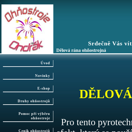
Srdečně Vás vítáme n
Dělová rána ohňostrojná
Úvod
Novinky
E-shop
DĚLOVÁ
Druhy ohňostrojů
Pomoc při výběru
ohňostroje
Pro tento pyrotechn
Ceník ohňostrojů