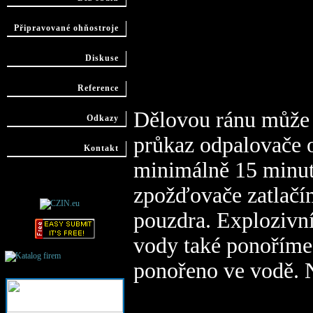
Připravované ohňostroje
Diskuse
Reference
Dělovou ránu může o
Odkazy
průkaz odpalovače o
Kontakt
minimálně 15 minut
zpožďovače zatlačí
pouzdra. Explozivn
vody také ponoříme 
Katalog firem -
Firmy
ponořeno ve vodě.
Prostějov