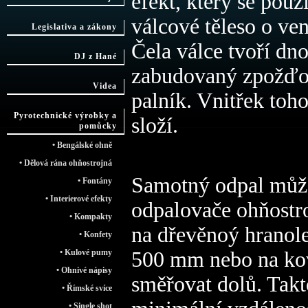
efekt, který se použ
válcové těleso o v
Legislativa a zákony
Čela válce tvoří dno
DJ z Hané
zabudovaný zpožďov
Videa
palník. Vnitřek toh
Pyrotechnické výrobky a
složí.
pomůcky
• Bengálské ohně
• Dělová rána ohňostrojná
Samotný odpal může 
• Fontány
• Interierové efekty
odpalovače ohňostro
• Kompakty
na dřevěnoý hranol
• Konfety
500 mm nebo na kov
• Kulové pumy
• Ohnivé nápisy
směřovat dolů. Tak
• Římské svíce
• Single shot