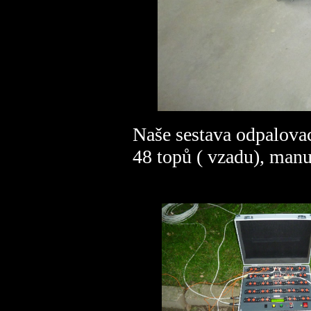
Naše sestava odpalovac
48 topů ( vzadu), manu