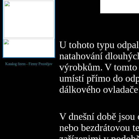
U tohoto typu odpal
natahování dlouhýc
výrobkům.
V tomto 
Katalog firem -
Firmy Prostějov
umístí přímo do odp
dálkového ovladače
V dnešní době jsou 
nebo bezdrátovou te
zařízenimi v podobě