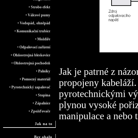
• Strobo efekt
• Válcové pumy
• Vodopád‚ ohněpád
• Komunikační trubice
• Moždíře
• Odpalovací zařízení
• Ohňostrojná bleskovice
• Ohňostrojná pochodeň
Jak je patrné z náz
• Palníky
• Pomocný materiál
propojeny kabeláží
• Pyrotechnický zapalovač
pyrotechnickými vý
• Stopina
plynou vysoké poři
• Zápalnice
• Zpožďovače
manipulace a nebo 
Jak na to
Bez obalu