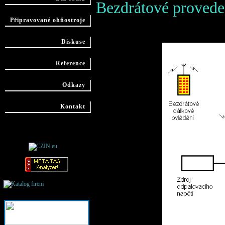
Bezdrátové provede
Připravované ohňostroje
Diskuse
Reference
Odkazy
Kontakt
Katalog firem -
Firmy
Prostějov