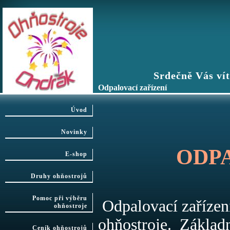
Srdečně Vás vítáme n
Odpalovací zařízení
Úvod
Novinky
ODPA
E-shop
Druhy ohňostrojů
Pomoc při výběru
Odpalovací zařízení
ohňostroje
ohňostroje. Základn
Ceník ohňostrojů