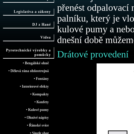
přenést odpalovací n
Legislativa a zákony
palníku, který je v
DJ z Hané
kulové pumy a nebo
dnešní době můžeme 
Videa
Pyrotechnické výrobky a
Drátové provedení
pomůcky
• Bengálské ohně
• Dělová rána ohňostrojná
• Fontány
• Interierové efekty
• Kompakty
• Konfety
• Kulové pumy
• Ohnivé nápisy
• Římské svíce
• Single shot