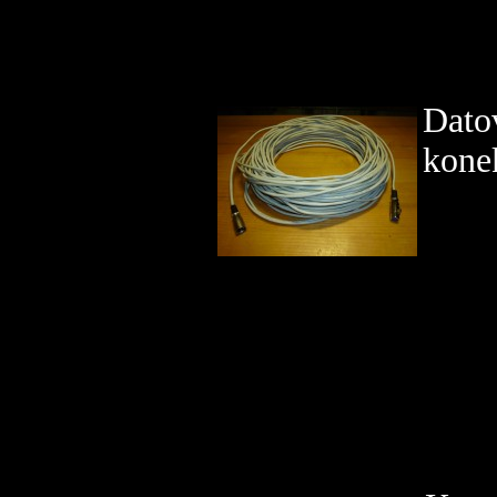
Dato
kone