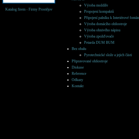
Výroba moždíře
Katalog firem -
Firmy Prostějov
Propojení kompaktů
Připojení palníku k Interiérové fontá
Výroba domácího ohňostroje
Výroba ohnivého nápisu
Výroba zpožďovače
Petarda DUM BUM
Bez obalu
Pyrotechnické slože a jejich části
Připravované ohňostroje
Diskuse
Reference
Odkazy
Kontakt