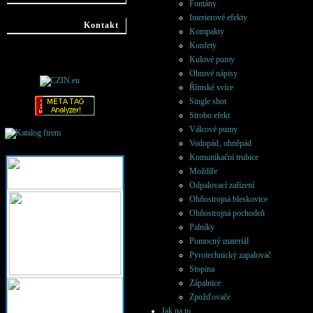
Fontány
Interierové efekty
Kontakt
Kompakty
Konfety
Kulové pumy
Ohnivé nápisy
Římské svíce
Single shot
Strobo efekt
Válcové pumy
Katalog firem -
Firmy
Vodopád‚ ohněpád
Prostějov
Komunikační trubice
Moždíře
Odpalovací zařízení
Ohňostrojná bleskovice
Ohňostrojná pochodeň
Palníky
Pomocný materiál
Pyrotechnický zapalovač
Stopina
Zápalnice
Zpožďovače
Jak na to