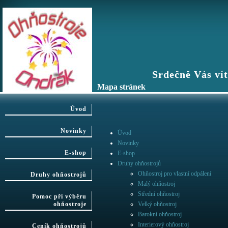
Srdečně Vás vítáme n
Mapa stránek
Úvod
Novinky
Úvod
Novinky
E-shop
E-shop
Druhy ohňostrojů
Ohňostroj pro vlastní odpálení
Druhy ohňostrojů
Malý ohňostroj
Střední ohňostroj
Pomoc při výběru
ohňostroje
Velký ohňostroj
Barokní ohňostroj
Interierový ohňostroj
Ceník ohňostrojů