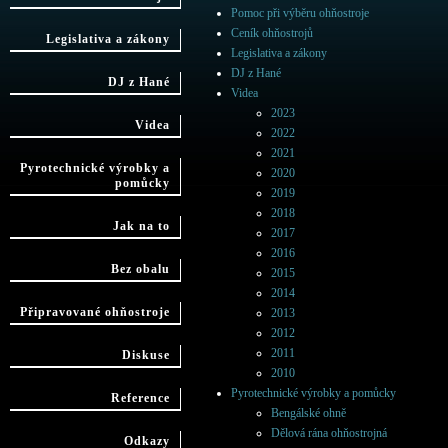
Pomoc při výběru ohňostroje
Ceník ohňostrojů
Legislativa a zákony
Legislativa a zákony
DJ z Hané
DJ z Hané
Videa
2023
Videa
2022
2021
Pyrotechnické výrobky a
2020
pomůcky
2019
2018
Jak na to
2017
2016
Bez obalu
2015
2014
Připravované ohňostroje
2013
2012
2011
Diskuse
2010
Pyrotechnické výrobky a pomůcky
Reference
Bengálské ohně
Dělová rána ohňostrojná
Odkazy